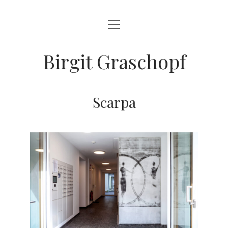
open
ARTWORKS
menu
INTERVIEW
Birgit Graschopf
SPECTRUM
VITA
Scarpa
instagram
email