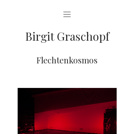
open
ARTWORKS
menu
INTERVIEW
Birgit Graschopf
SPECTRUM
VITA
Flechtenkosmos
instagram
email